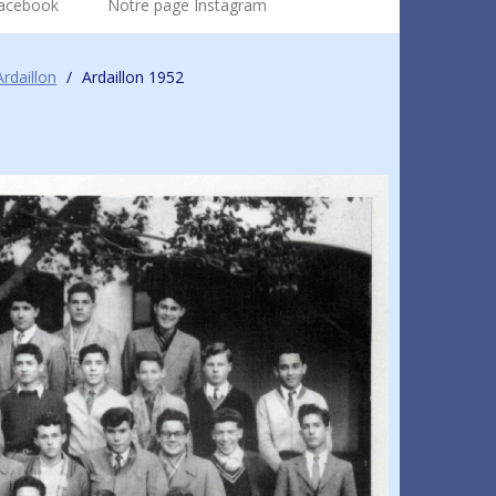
Facebook
Notre page Instagram
rdaillon
/
Ardaillon 1952