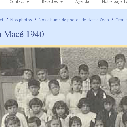
Contact
Recettes
Agenda
Notre page 
eil
/
Nos photos
/
Nos albums de photos de classe Oran
/
Oran q
n Macé 1940