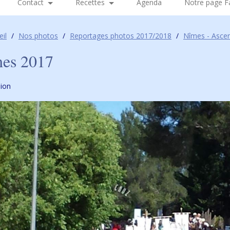
Contact
Recettes
Agenda
Notre page 
eil
/
Nos photos
/
Reportages photos 2017/2018
/
Nîmes - Asce
es 2017
ion