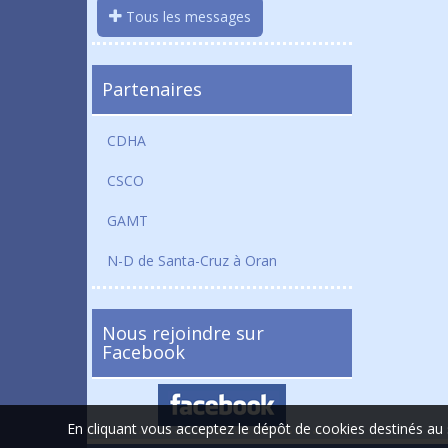
Tous les messages
Partenaires
CDHA
CSCO
GAMT
N-D de Santa-Cruz à Oran
Nous rejoindre sur
Facebook
En cliquant vous acceptez le dépôt de cookies destinés au 