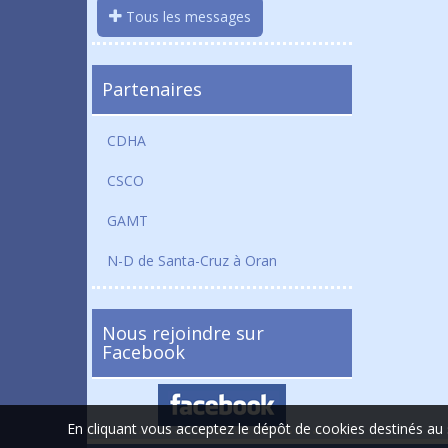
Tous les messages
Partenaires
CDHA
CSCO
GAMT
N-D de Santa-Cruz à Oran
Nous rejoindre sur
Facebook
En cliquant vous acceptez le dépôt de cookies destinés au 