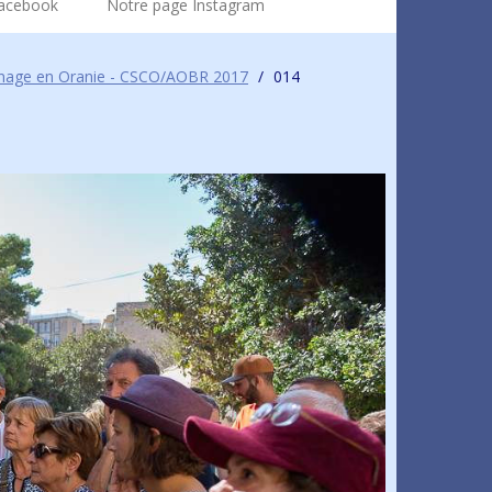
Facebook
Notre page Instagram
inage en Oranie - CSCO/AOBR 2017
/
014