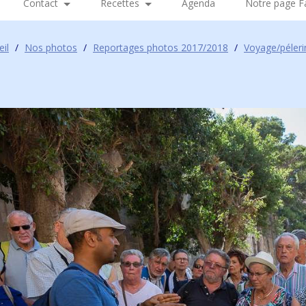
Contact
Recettes
Agenda
Notre page 
eil
/
Nos photos
/
Reportages photos 2017/2018
/
Voyage/péler