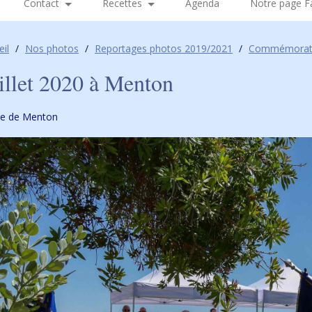
Contact
Recettes
Agenda
Notre page 
eil
/
Nos photos
/
Reportages photos 2019/2021
/
Commémoratio
uillet 2020 à Menton
lle de Menton