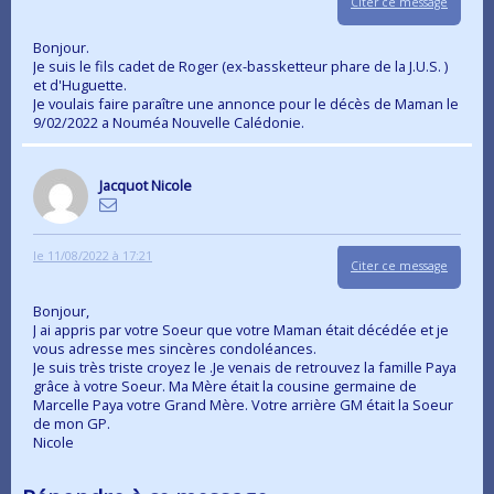
Citer ce message
Bonjour.
Je suis le fils cadet de Roger (ex-bassketteur phare de la J.U.S. )
et d'Huguette.
Je voulais faire paraître une annonce pour le décès de Maman le
9/02/2022 a Nouméa Nouvelle Calédonie.
Jacquot Nicole
le 11/08/2022 à 17:21
Citer ce message
Bonjour,
J ai appris par votre Soeur que votre Maman était décédée et je
vous adresse mes sincères condoléances.
Je suis très triste croyez le .Je venais de retrouvez la famille Paya
grâce à votre Soeur. Ma Mère était la cousine germaine de
Marcelle Paya votre Grand Mère. Votre arrière GM était la Soeur
de mon GP.
Nicole